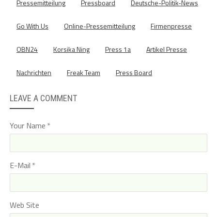
Pressemitteilung
Pressboard
Deutsche-Politik-News
Go With Us
Online-Pressemitteilung
Firmenpresse
OBN24
Korsika Ning
Press 1a
Artikel Presse
Nachrichten
Freak Team
Press Board
LEAVE A COMMENT
Your Name
E-Mail
Web Site