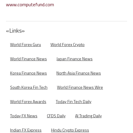
www.computefund.com
«Links»
World Forex Guru
World Forex Crypto
World Finance News
Japan Finance News
Korea Finance News
North Asia Finance News
South Korea Fin Tech
World Finance News Wire
World Forex Awards
Today Fin Tech Daily
Today FX News
CFDS Daily
AI Trading Daily
Indian FX Express
Hindu Crypto Express