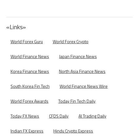
«Links»
World Forex Guru
World Forex Crypto
World Finance News
Japan Finance News
Korea Finance News
North Asia Finance News
South Korea Fin Tech
World Finance News Wire
World Forex Awards
Today Fin Tech Daily
Today FX News
CFDS Daily
AI Trading Daily
Indian FX Express
Hindu Crypto Express