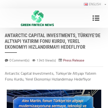
ENGLISH
ANTARCTIC CAPITAL INVESTMENTS, TÜRKIYE'DE
ALTYAPI YATIRIM FONU KURDU, YEREL
EKONOMIYI HIZLANDIRMAYI HEDEFLIYOR
0 Comment(s)
1345 View(s)
Press Release
Antarctic Capital Investments, Türkiye'de Altyapı Yatırım
Fonu Kurdu, Yerel Ekonomiyi Hızlandırmayı Hedefliyor